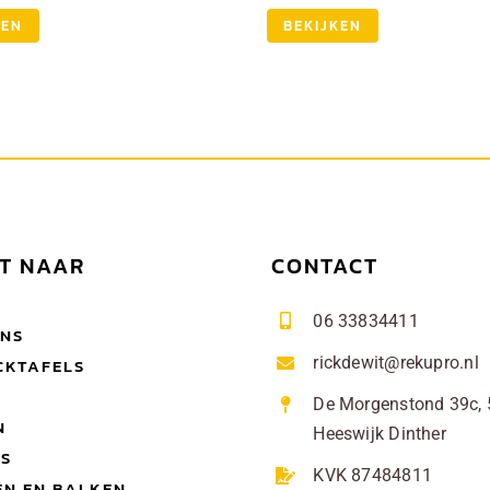
tot
€ 1.099,
KEN
BEKIJKEN
CT NAAR
CONTACT
06 33834411
ONS
rickdewit@rekupro.nl
CKTAFELS
De Morgenstond 39c,
N
Heeswijk Dinther
TS
KVK 87484811
N EN BALKEN