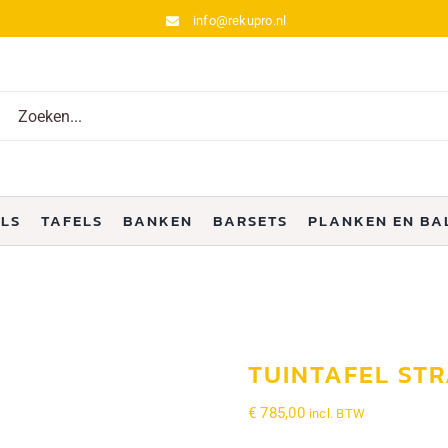
info@rekupro.nl
ken
:
ELS
TAFELS
BANKEN
BARSETS
PLANKEN EN BA
TUINTAFEL ST
€
785,00
incl. BTW