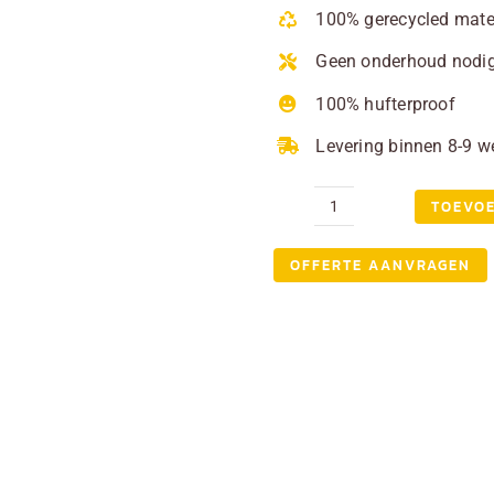
100% gerecycled mate
Geen onderhoud nodi
100% hufterproof
Levering binnen 8-9 
TOEVO
Tuintafel
Stratford
OFFERTE AANVRAGEN
kunststof
aantal