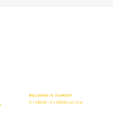
BELGRAVIA TUINSET
Prijsklasse:
€
1.250,00
-
€
1.925,00
incl. BTW
sse:
W
€ 1.250,00
0
tot