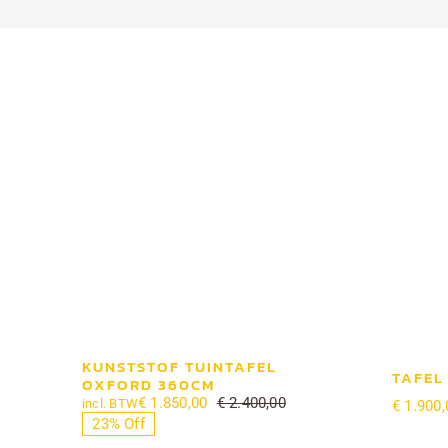
KUNSTSTOF TUINTAFEL
TAFEL
OXFORD 360CM
€
1.850,00
€
2.400,00
incl. BTW
€
1.900,
Oorspronkelijke
Huidige
23% Off
prijs
prijs
was:
is: