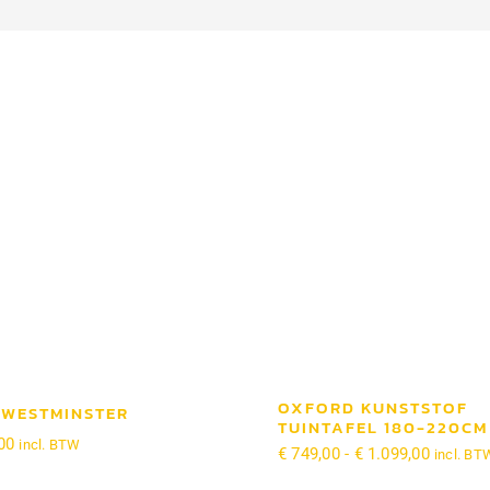
OXFORD KUNSTSTOF
 WESTMINSTER
TUINTAFEL 180-220CM
00
incl. BTW
Prijskla
€
749,00
-
€
1.099,00
incl. BT
€ 749,0