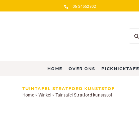
Ga
06 24552802
naar
inhoud
Zoe
naar
HOME
OVER ONS
PICKNICKTAF
TUINTAFEL STRATFORD KUNSTSTOF
Home
»
Winkel
»
Tuintafel Stratford kunststof