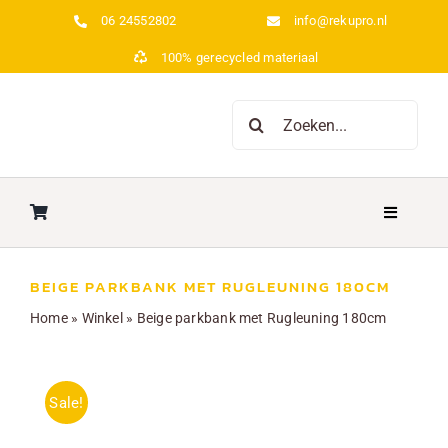
Ga
06 24552802
info@rekupro.nl
naar
100% gerecycled materiaal
inhoud
Zoeken
naar:
Toggle
Navigatio
Home
BEIGE PARKBANK MET RUGLEUNING 180CM
Home
»
Winkel
»
Beige parkbank met Rugleuning 180cm
Over ons
Picknicktafels
Sale!