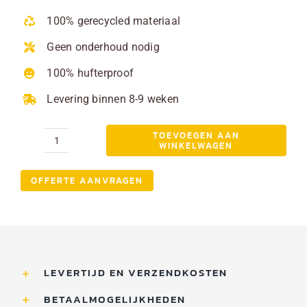
prijs
prijs
was:
is:
100% gerecycled materiaal
€ 645,00.
€ 495,00.
Geen onderhoud nodig
100% hufterproof
Levering binnen 8-9 weken
TOEVOEGEN AAN
WINKELWAGEN
Beige
parkbank
OFFERTE AANVRAGEN
met
Rugleuning
180cm
aantal
LEVERTIJD EN VERZENDKOSTEN
BETAALMOGELIJKHEDEN