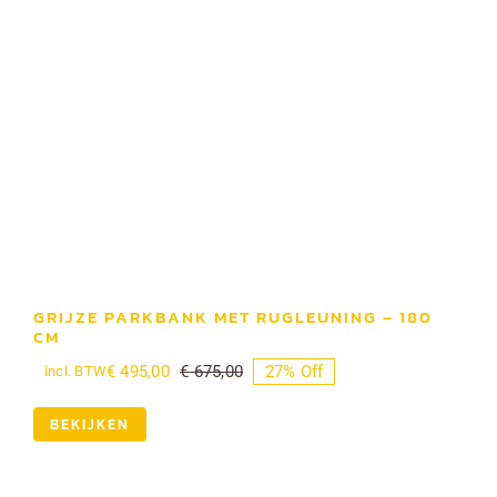
GRIJZE PARKBANK MET RUGLEUNING – 180
CM
€
495,00
€
675,00
27% Off
incl. BTW
Oorspronkelijke
Huidige
prijs
prijs
was:
is:
BEKIJKEN
€ 675,00.
€ 495,00.