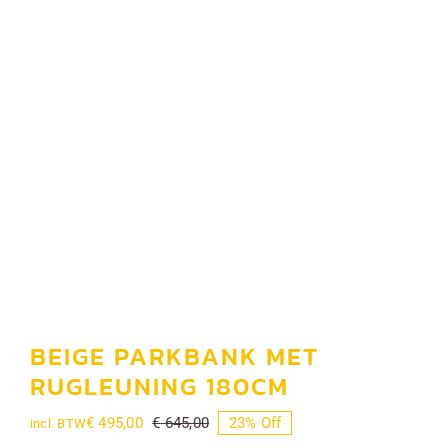
Tafels
Banken
Barsets
Planken en balken
Galerij
Contact
BEIGE PARKBANK MET
RUGLEUNING 180CM
Blog
€
495,00
€
645,00
23% Off
incl. BTW
Oorspronkelijke
Huidige