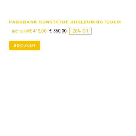
PARKBANK KUNSTSTOF RUGLEUNING 120CM
€
415,00
€
560,00
26% Off
incl. BTW
Oorspronkelijke
Huidige
prijs
prijs
was:
is:
BEKIJKEN
€ 560,00.
€ 415,00.