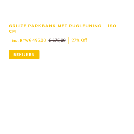
GRIJZE PARKBANK MET RUGLEUNING – 180
CM
€
495,00
€
675,00
27% Off
incl. BTW
Oorspronkelijke
Huidige
prijs
prijs
was:
is:
BEKIJKEN
€ 675,00.
€ 495,00.