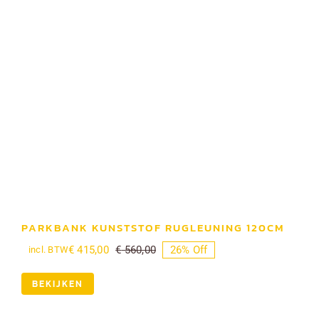
PARKBANK KUNSTSTOF RUGLEUNING 120CM
€
415,00
€
560,00
26% Off
incl. BTW
Oorspronkelijke
Huidige
prijs
prijs
was:
is:
BEKIJKEN
€ 560,00.
€ 415,00.