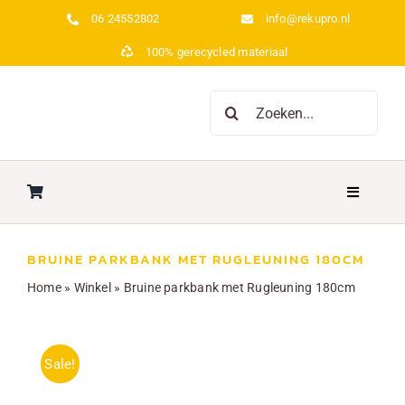
Ga
06 24552802
info@rekupro.nl
naar
100% gerecycled materiaal
inhoud
Zoeken
naar:
Toggle
Navigatio
Home
BRUINE PARKBANK MET RUGLEUNING 180CM
Home
»
Winkel
»
Bruine parkbank met Rugleuning 180cm
Over ons
Picknicktafels
Sale!