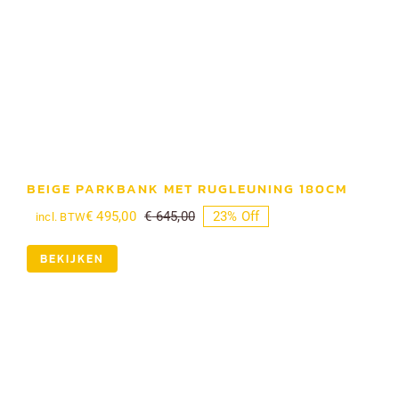
BEIGE PARKBANK MET RUGLEUNING 180CM
€
495,00
€
645,00
23% Off
incl. BTW
Oorspronkelijke
Huidige
prijs
prijs
was:
is:
BEKIJKEN
€ 645,00.
€ 495,00.