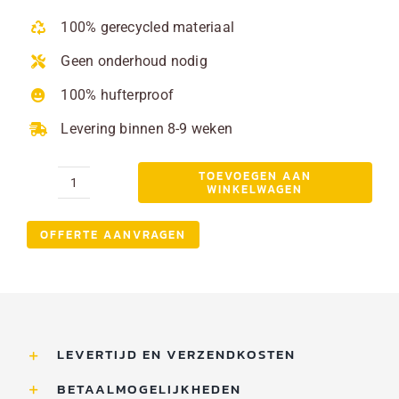
prijs
prijs
was:
is:
100% gerecycled materiaal
€ 645,00.
€ 495,00.
Geen onderhoud nodig
100% hufterproof
Levering binnen 8-9 weken
TOEVOEGEN AAN
WINKELWAGEN
Bruine
parkbank
OFFERTE AANVRAGEN
met
Rugleuning
180cm
aantal
LEVERTIJD EN VERZENDKOSTEN
BETAALMOGELIJKHEDEN