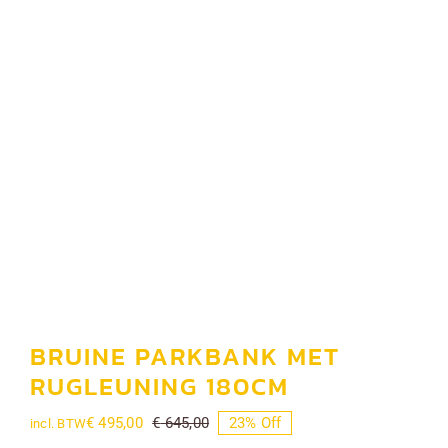
Tafels
Banken
Barsets
Planken en balken
Galerij
Contact
BRUINE PARKBANK MET
RUGLEUNING 180CM
Blog
€
495,00
€
645,00
23% Off
incl. BTW
Oorspronkelijke
Huidige