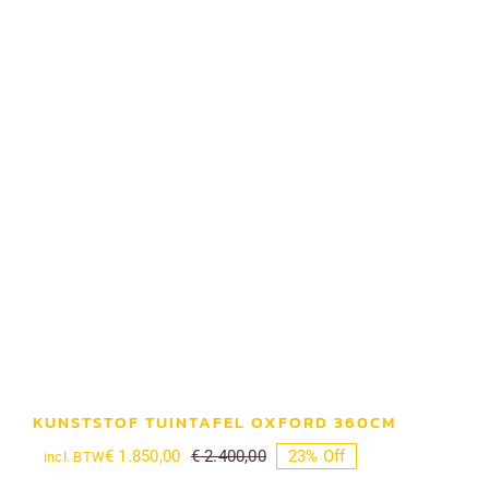
KUNSTSTOF TUINTAFEL OXFORD 360CM
€
1.850,00
€
2.400,00
23% Off
incl. BTW
Oorspronkelijke
Huidige
prijs
prijs