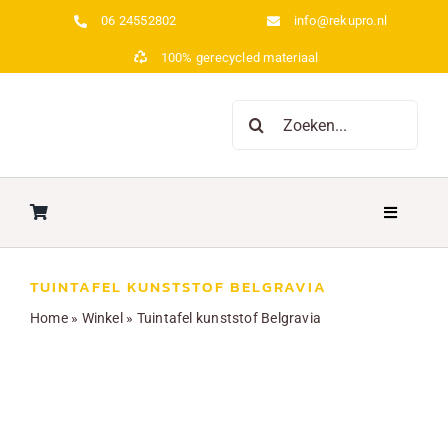
Ga
06 24552802
info@rekupro.nl
naar
100% gerecycled materiaal
inhoud
Zoeken
naar:
Toggle
Navigatio
Home
TUINTAFEL KUNSTSTOF BELGRAVIA
Home
»
Winkel
»
Tuintafel kunststof Belgravia
Over ons
Picknicktafels