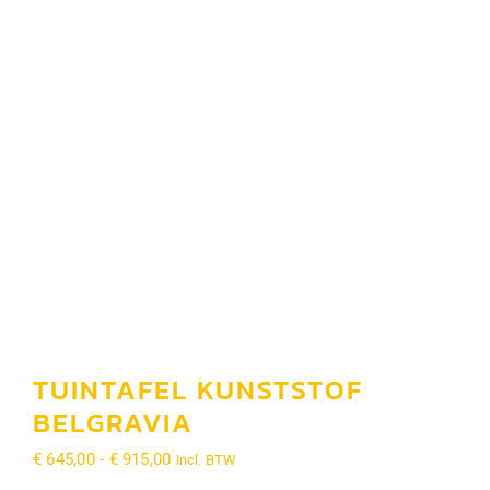
Tafels
Banken
Barsets
Planken en balken
Galerij
Contact
TUINTAFEL KUNSTSTOF
BELGRAVIA
Blog
Prijsklasse:
€
645,00
-
€
915,00
incl. BTW
€ 645,00