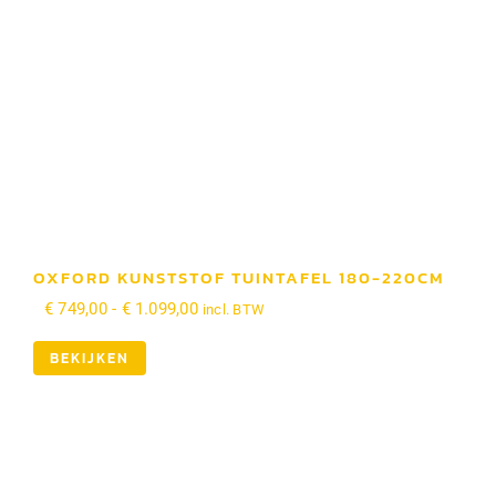
OXFORD KUNSTSTOF TUINTAFEL 180-220CM
Prijsklasse:
€
749,00
-
€
1.099,00
incl. BTW
€ 749,00
tot
BEKIJKEN
€ 1.099,00