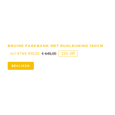
BRUINE PARKBANK MET RUGLEUNING 180CM
€
495,00
€
645,00
23% Off
incl. BTW
Oorspronkelijke
Huidige
prijs
prijs
was:
is:
BEKIJKEN
€ 645,00.
€ 495,00.