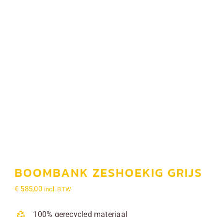
Tafels
Banken
Barsets
Planken en balken
Galerij
Contact
BOOMBANK ZESHOEKIG GRIJS
€
585,00
incl. BTW
Blog
100% gerecycled materiaal