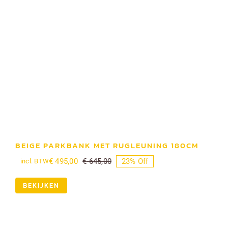
BEIGE PARKBANK MET RUGLEUNING 180CM
€
495,00
€
645,00
23% Off
incl. BTW
Oorspronkelijke
Huidige
prijs
prijs
was:
is:
BEKIJKEN
€ 645,00.
€ 495,00.