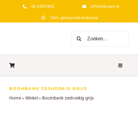
Ga
06 24552802
info@rekupro.nl
naar
100% gerecycled materiaal
inhoud
Zoeken
naar:
Toggle
Navigatio
Home
BOOMBANK ZESHOEKIG GRIJS
Home
»
Winkel
»
Boombank zeshoekig grijs
Over ons
Picknicktafels