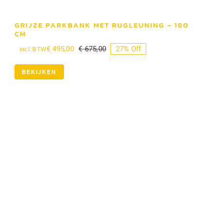
GRIJZE PARKBANK MET RUGLEUNING – 180
CM
€
495,00
€
675,00
27% Off
incl. BTW
Oorspronkelijke
Huidige
prijs
prijs
was:
is:
BEKIJKEN
€ 675,00.
€ 495,00.