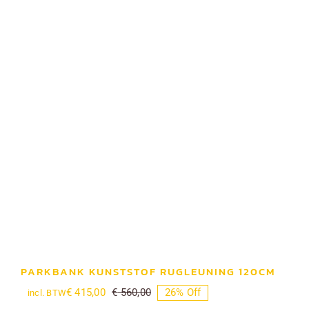
PARKBANK KUNSTSTOF RUGLEUNING 120CM
€
415,00
€
560,00
26% Off
incl. BTW
Oorspronkelijke
Huidige